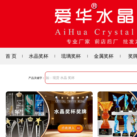
首 页
水晶奖杯
琉璃奖杯
金属奖杯
奖
|
|
|
|
产品关键字：