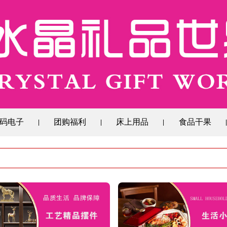
码电子
团购福利
床上用品
食品干果
|
|
|
|