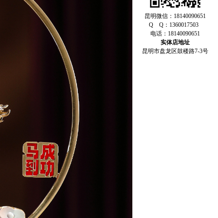
昆明微信：18140090651
Q Q：1360017503
电话：18140090651
实体店地址
昆明市盘龙区鼓楼路7-3号