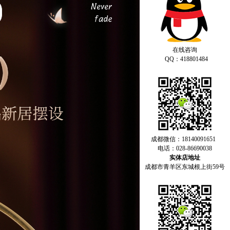
在线咨询
QQ：418801484
成都微信：18140091651
电话：028-86690038
实体店地址
成都市青羊区东城根上街59号