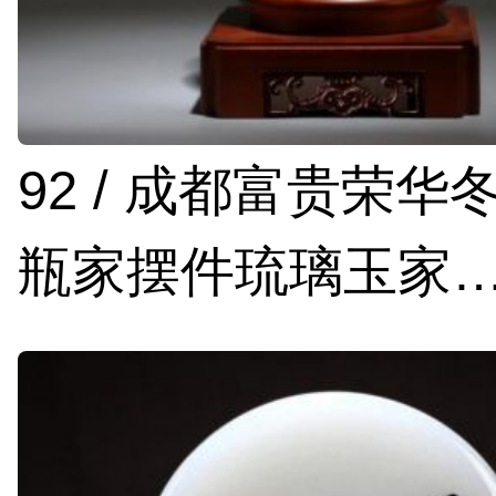
92 / 成都富贵荣华
瓶家摆件琉璃玉家