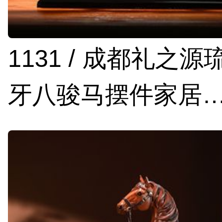
1131 / 成都礼之
牙八骏马摆件家居