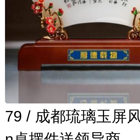
79 / 成都琉璃玉屏
n桌摆件送领导商…